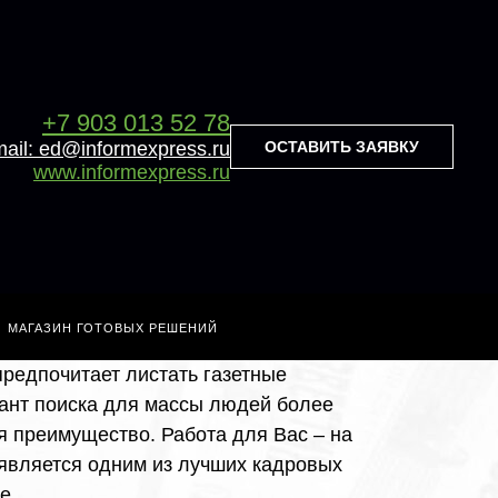
+7 903 013 52 78
+7 903 013 52 78
ОСТАВИТЬ ЗАЯВКУ
mail: ed@informexpress.ru
Оставить заявку
e-mail: ed@informexpress.ru
www.informexpress.ru
www.informexpress.ru
для Вас
оличество людей ищет работу через
МАГАЗИН ГОТОВЫХ РЕШЕНИЙ
ания. И как показала практика,
предпочитает листать газетные
иант поиска для массы людей более
я преимущество. Работа для Вас – на
 является одним из лучших кадровых
е.