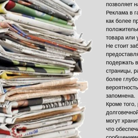
позволяет н
Реклама в г
как более п
положитель
товара или 
Не стоит за
предоставля
подержать в
страницы, р
более глубо
вероятность
запомнена.
Кроме того,
долговечной
могут храни
что обеспеч
сообщением