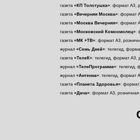
газета
«КП Толстушка»
: формат А3, 
газета
«Вечерняя Москва»
: формат 
газета
«Москва Вечерняя»
: формат 
газета
«Московский Комсомолец»
:
газета
«МК +ТВ»
: формат А3, розничн
журнал
«Семь Дней»
: телегид, форм
газета
«ТелеК»
: телегид, формат А3,
журнал
«ТелеПрограмма»
: телегид,
журнал
«Антенна»
: телегид, формат 
газета
«Планета Здоровья»
: формат
газета
«Дача»
: формат А3, розничная