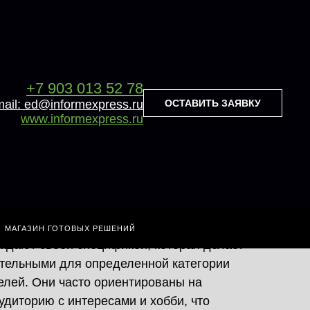
+7 903 013 52 78
+7 903 013 52 78
ОСТАВИТЬ ЗАЯВКУ
mail: ed@informexpress.ru
Оставить заявку
e-mail: ed@informexpress.ru
www.informexpress.ru
www.informexpress.ru
КЕТ
й ОХВАТ
МАГАЗИН ГОТОВЫХ РЕШЕНИЙ
ладают своей спецификой, которая делает
ательными для определенной категории
лей. Они часто ориентированы на
диторию с интересами и хобби, что