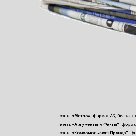
газета
«Метро»
: формат А3, бесплат
газета
«Аргументы и Факты"
: форма
газета
«Комсомольская Правда"
: ф