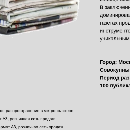
В заключени
доминирова
газетах пр
инструмент
уникальным
Город: Мос
Совокупный 
Период раз
100 публик
ное распространение в метрополитене
т А3, розничная сеть продаж
ормат А3, розничная сеть продаж