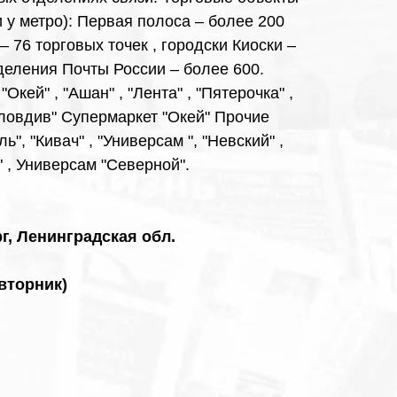
и у метро): Первая полоса – более 200
 – 76 торговых точек , городски Киоски –
тделения Почты России – более 600.
кей" , "Ашан" , "Лента" , "Пятерочка" ,
ловдив" Супермаркет "Окей" Прочие
", "Кивач" , "Универсам ", "Невский" ,
 , Универсам "Северной".
г, Ленинградская обл.
вторник)